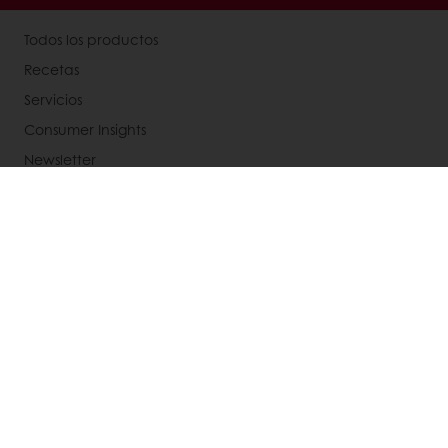
Todos los productos
Recetas
Servicios
Consumer Insights
Newsletter
Acerca de Puratos
Noticias
Contáctanos
Base de conocimientos
Términos y condiciones de venta
Aviso integral de privacidad
Política de cookies