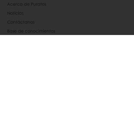
Acerca de Puratos
Noticias
Contáctanos
Base de conocimientos
Términos y condiciones de venta
Aviso integral de privacidad
Política de cookies
Select a country
Corporate website
800 500 8 500 - Lunes A Viernes De 9 A 18 Hrs
Atencion_clientesmx@puratos.com