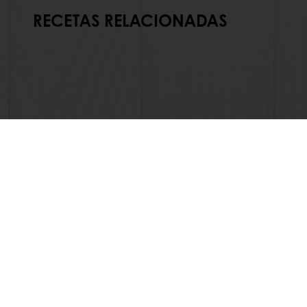
RECETAS RELACIONADAS
En línea 24/7
Promocio
Todos los productos
Acerca de 
Recetas
Noticias
Servicios
Contáctan
Consumer Insights
Base de co
Newsletter