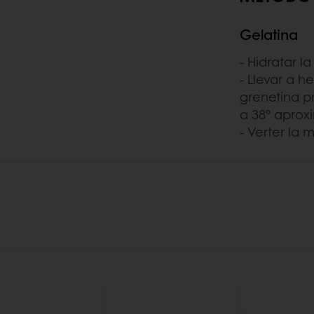
Gelatina
- Hidratar l
- Llevar a h
grenetina p
a 38° aprox
- Verter la 