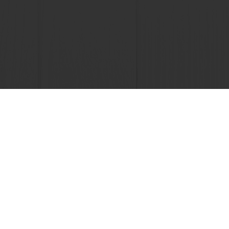
ghts
Noticias y Tendencias
ta
Select a country
Corporate website