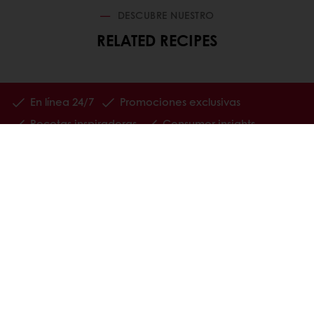
DESCUBRE NUESTRO
RELATED RECIPES
En línea 24/7
Promociones exclusivas
Recetas inspiradoras
Consumer insights
Noticias y Tendencias
Todos los productos
Recetas
Servicios
Consumer Insights
Newsletter
Acerca de Puratos