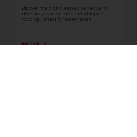
Discover the classic Tres Leches recipe: a
deliciously soaked cake and whipped
topping. Perfect for dessert lovers!
leer más
En línea 24/7
Promociones exclusivas
Recetas inspiradoras
Consumer insights
Noticias y Tendencias
Todos los productos
Recetas
Servicios