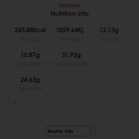
DESCUBRA
Nutrition info
245.88Kcal
1029.64Kj
12.13g
Energía
Energía
Grasas
10.87g
31.92g
Saturadas
Carbohidratos
24.63g
Azúcares
*
Mostrar más