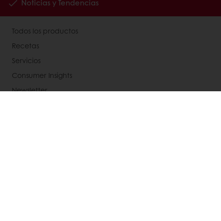
Noticias y Tendencias
Todos los productos
Recetas
Servicios
Consumer Insights
Newsletter
Acerca de Puratos
Noticias
Contáctanos
Base de conocimientos
Términos y condiciones de venta
Aviso integral de privacidad
Política de cookies