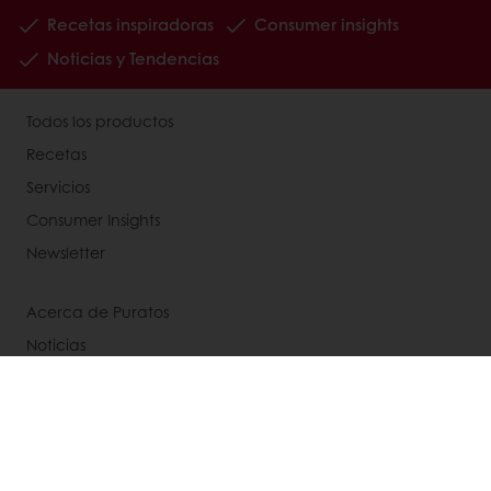
Recetas inspiradoras
Consumer insights
Noticias y Tendencias
Todos los productos
Recetas
Servicios
Consumer Insights
Newsletter
Acerca de Puratos
Noticias
Contáctanos
Base de conocimientos
Términos y condiciones de venta