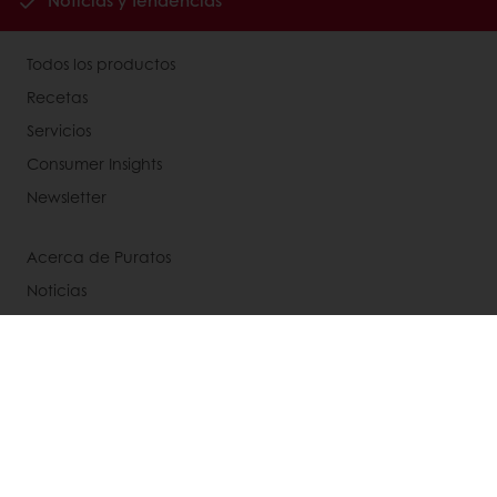
Todos los productos
Recetas
Servicios
Consumer Insights
Newsletter
Acerca de Puratos
Noticias
Contáctanos
Base de conocimientos
Términos y condiciones de venta
Aviso integral de privacidad
Política de cookies