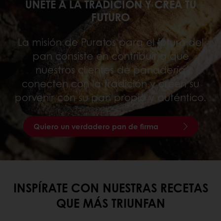
ÚNETE A LA TRADICIÓN Y CREA TU
FUTURO
La misión de Puratos para el futuro del
pan consiste en contribuir a que
nuestros clientes de panadería
conecten con la tradición y creen su
porvenir con su pan propio y auténtico.
Quiero un verdadero pan de firma
INSPÍRATE CON NUESTRAS RECETAS
QUE MÁS TRIUNFAN