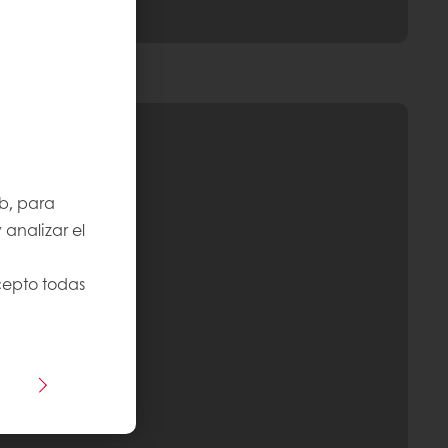
b, para
 analizar el
cepto todas