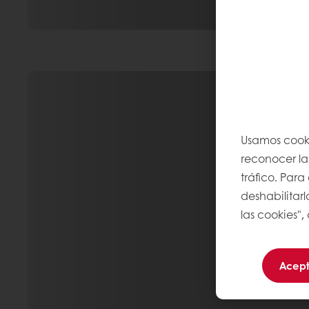
Usamos cooki
reconocer las
tráfico. Par
deshabilitarl
las cookies",
Acept