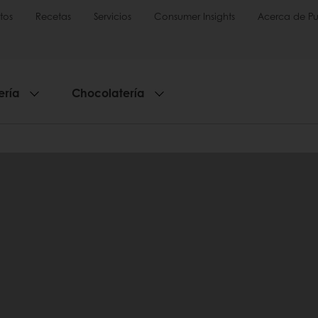
tos
Recetas
Servicios
Consumer Insights
Acerca de Pu
ería
Chocolatería