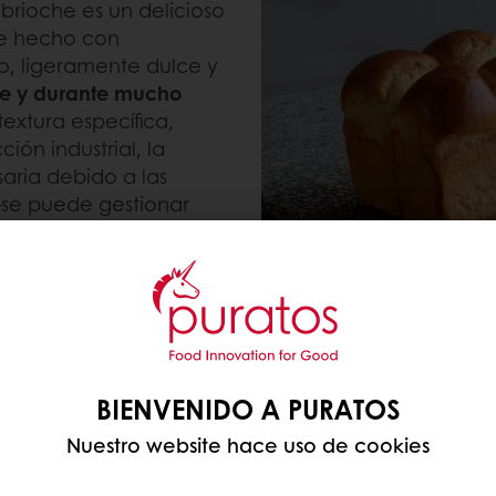
brioche es un delicioso
te hecho con
co, ligeramente dulce y
te y durante mucho
 textura específica,
ión industrial, la
ria debido a las
se puede gestionar
BIENVENIDO A PURATOS
Nuestro website hace uso de cookies
ho con cacao en polvo
🍞 Sourdough brioche:
A
para un sabor único.