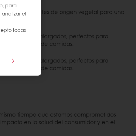
b, para
o con ingredientes de origen vegetal para una
 analizar el
huevos.
cepto todas
nes de brioche alargados, perfectos para
ompañamiento de comidas.
nes de brioche alargados, perfectos para
ompañamiento de comidas.
al mismo tiempo que estamos comprometidos
 impacto en la salud del consumidor y en el