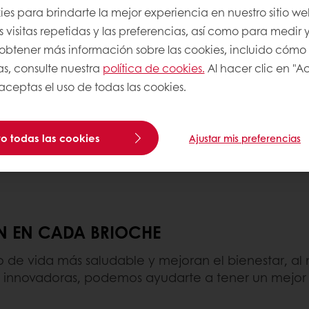
es para brindarte la mejor experiencia en nuestro sitio we
dulces con la miga
🌱 Vegan brioche
: Hech
 visitas repetidas y las preferencias, así como para medir y
opción sin lácteos y sin 
a obtener más información sobre las cookies, incluido cómo
as, consulte nuestra
política de cookies.
Al hacer clic en "A
las capas hojaldradas de
🥖 Brioche baguette
: Pa
 aceptas el uso de todas las cookies.
sándwiches o como ac
, este tipo de delicioso
🥖 Brioche baguette
: Pa
o todas las cookies
Ajustar mis preferencias
osas que se originaron
sándwiches o como ac
N EN CADA BRIOCHE
lo de vida más saludable y mejoran el bienestar, 
es innovadoras, podemos ayudarte a tener un mejor