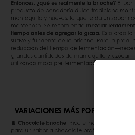
Entonces, ¿qué es realmente la brioche?
El pan 
producto de panadería dulce tradicionalmen
mantequilla y huevos, lo que le da un sabor ri
mantecoso.
Se recomienda
mezclar lentamen
tiempo antes de agregar la grasa
. Esto crea la
suave y fundente de la brioche. Para la producc
reducción del tiempo de fermentación—necesa
grandes cantidades de mantequilla y azúcar—
utilizando masa pre-fermentada.
VARIACIONES MÁS POPULARES
🍫
Chocolate brioche
: Rico e indulgente, hec
para un sabor a chocolate profundo.