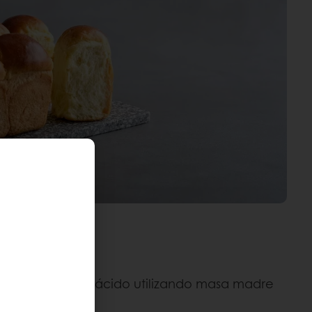
ñade un toque ácido utilizando masa madre