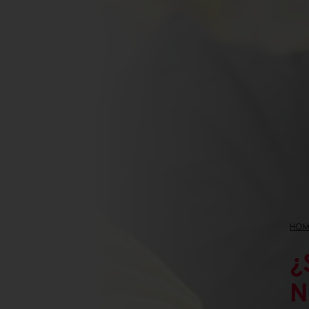
HOM
¿
N