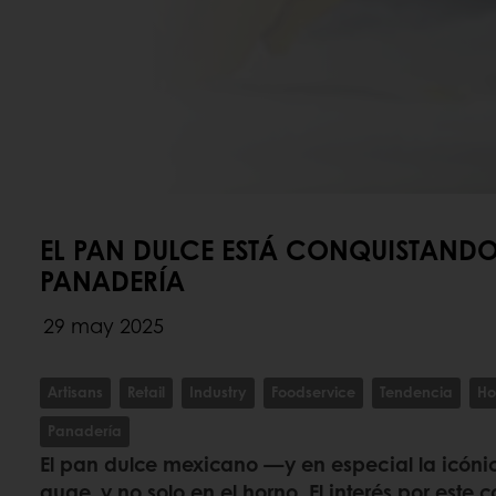
EL PAN DULCE ESTÁ CONQUISTANDO
PANADERÍA
29 may 2025
Artisans
Retail
Industry
Foodservice
Tendencia
Ho
Panadería
El pan dulce mexicano —y en especial la icón
auge, y no solo en el horno. El interés por este