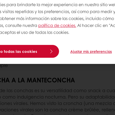
es para brindarte la mejor experiencia en nuestro sitio we
ias y conversaciones en línea, estos son los sabor
 visitas repetidas y las preferencias, así como para medir y
a obtener más información sobre las cookies, incluido cómo
o)
as, consulte nuestra
política de cookies.
Al hacer clic en "A
 aceptas el uso de todas las cookies.
 cacahuate y almendra
ochi ;
o todas las cookies
Ajustar mis preferencias
aple
NCHA A LA MANTECONCHA
 de las conchas es su versatilidad como snack a cual
como indulgencia nocturna. Pero su adaptabilidad
siones virales. Hemos visto la croncha (una mezcla
ovaciones virales son la concha crème brûlée, rel