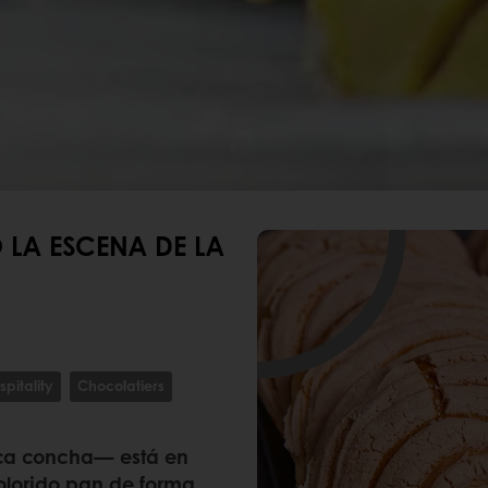
 LA ESCENA DE LA
spitality
Chocolatiers
ica concha— está en
 colorido pan de forma