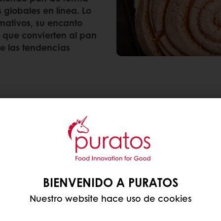
globales en línea. Lo
mativos, su encanto
r, que convierten al pan
de las tendencias
a marina”— es un pan dulce mexicano muy querido
arada con forma de concha. Tradicionalmente se en
volución de sabores. Una nueva generación de pana
BIENVENIDO A PURATOS
o galletas con crema, poniendo un toque moderno
Nuestro website hace uso de cookies
 DE MODA