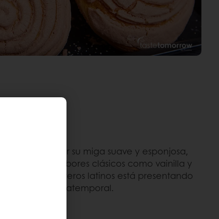
, conocido por su miga suave y esponjosa,
cuentra en sabores clásicos como vainilla y
deros y reposteros latinos está presentando
 a un favorito atemporal.