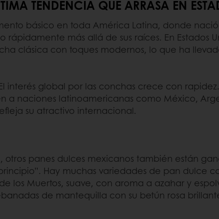
TIMA TENDENCIA QUE ARRASA EN EST
ento básico en toda América Latina, donde nació
o rápidamente más allá de sus raíces. En Estados Un
cha clásica con toques modernos, lo que ha lleva
 El interés global por las conchas crece con rapidez
 a naciones latinoamericanas como México, Argenti
fleja su atractivo internacional.
, otros panes dulces mexicanos también están ga
principio”. Hay muchas variedades de pan dulce co
a de los Muertos, suave, con aroma a azahar y espo
ebanadas de mantequilla con su betún rosa brillante