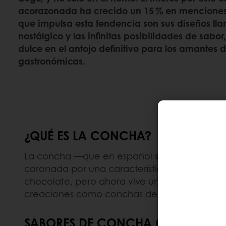
acorazonada ha crecido un 15 % en menciones 
que impulsa esta tendencia son sus diseños lla
nostálgico y las infinitas posibilidades de sabo
dulce en el antojo definitivo para los amantes 
gastronómicas.
¿QUÉ ES LA CONCHA?
La concha —que en español significa “conch
coronada por una característica costra azuc
chocolate, pero ahora vive una auténtica re
creaciones como conchas de matcha, maple 
SABORES DE CONCHA QUE ESTÁN