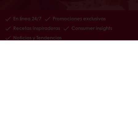
En línea 24/7
Promociones exclusivas
Recetas inspiradoras
Consumer insights
Noticias y Tendencias
Todos los productos
Recetas
Servicios
Consumer Insights
Newsletter
Acerca de Puratos
Noticias
Contáctanos
Base de conocimientos