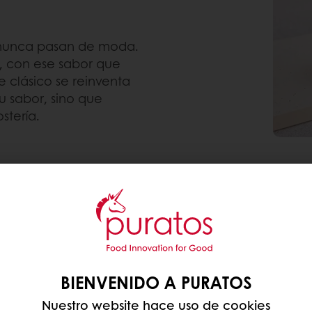
ue nunca pasan de moda.
, con ese sabor que
e clásico se reinventa
 sabor, sino que
stería.
 SABOR: DELI
 pensado en negocios
uciendo en tiempo
BIENVENIDO A PURATOS
cubeta al horno; sin
Nuestro website hace uso de cookies
resultado? Un cheesecake