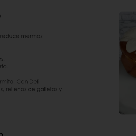
0
 y reduce mermas
s.
rto.
ermita. Con Deli
 rellenos de galletas y
O