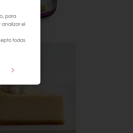
b, para
 analizar el
cepto todas