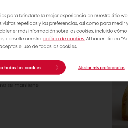
 sabor estandarizado
es para brindarte la mejor experiencia en nuestro sitio we
 visitas repetidas y las preferencias, así como para medir y
a obtener más información sobre las cookies, incluido cómo
as, consulte nuestra
política de cookies.
Al hacer clic en "A
 EN MÉXICO?
 aceptas el uso de todas las cookies.
ado en las mesas
o y consumido en el
o todas las cookies
Ajustar mis preferencias
umo se mantiene