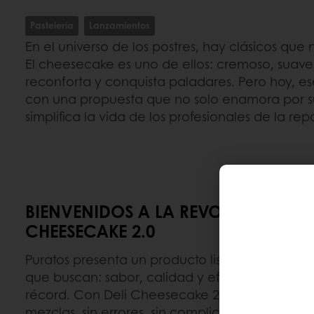
Pastelería
Lanzamientos
En el universo de los postres, hay clásicos q
El cheesecake es uno de ellos: cremoso, suave
reconforta y conquista paladares. Pero hoy, es
con una propuesta que no solo enamora por su
simplifica la vida de los profesionales de la repo
BIENVENIDOS A LA REVOLUCIÓN DEL
CHEESECAKE 2.0
Puratos presenta un producto listo para usar,
que buscan: sabor, calidad y eficiencia prod
récord. Con Deli Cheesecake 2.0 directo de la 
mezclas, sin errores, sin complicaciones. ¿El 