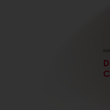
HOM
D
C