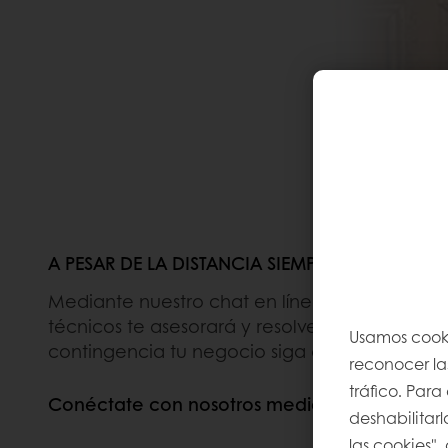
A PESAR DE LA DISTANCIA SIEMPRE ESTAMOS CE
Mediante nuestro chat en línea, uno de nuest
técnicos te asesorará y resolverá tus dudas p
Usamos cooki
contingencia tu negocio siga adelante.
reconocer las
tráfico. Par
Conéctate con nosotros mediante WhatsApp
deshabilitarl
las cookies",