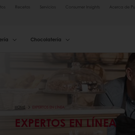
tos
Recetas
Servicios
Consumer Insights
Acerca de Pu
ería
Chocolatería
HOME
EXPERTOS EN LÍNEA
EXPERTOS EN LÍNEA