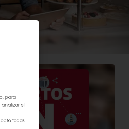
b, para
 analizar el
cepto todas