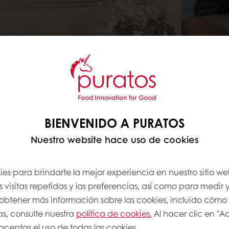
BIENVENIDO A PURATOS
RCA DE TI
Nuestro website hace uso de cookies
ros profesionales
ara que en esta
es para brindarte la mejor experiencia en nuestro sitio we
 visitas repetidas y las preferencias, así como para medir y
a obtener más información sobre las cookies, incluido cómo
.
as, consulte nuestra
política de cookies.
Al hacer clic en "A
 aceptas el uso de todas las cookies.