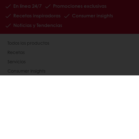
En línea 24/7
Promociones exclusivas
Recetas inspiradoras
Consumer insights
Noticias y Tendencias
Todos los productos
Recetas
Servicios
Consumer Insights
Newsletter
Acerca de Puratos
Noticias
Contáctanos
Base de conocimientos