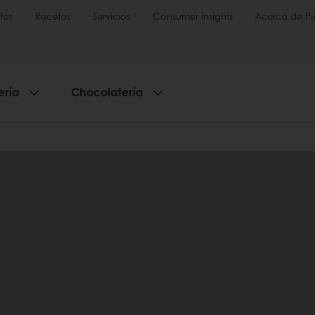
tos
Recetas
Servicios
Consumer Insights
Acerca de Pu
ería
Chocolatería