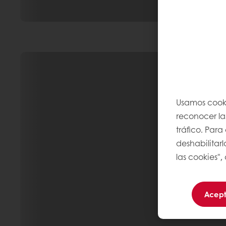
Usamos cooki
reconocer las
tráfico. Par
deshabilitarl
las cookies",
Acept