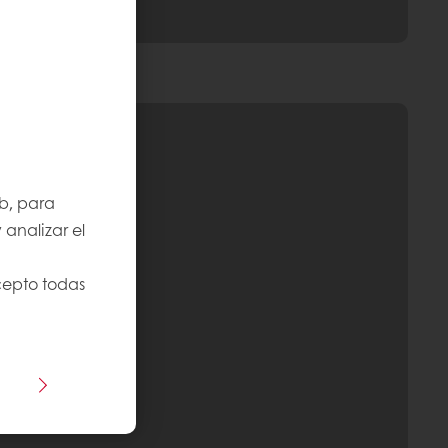
b, para
 analizar el
cepto todas