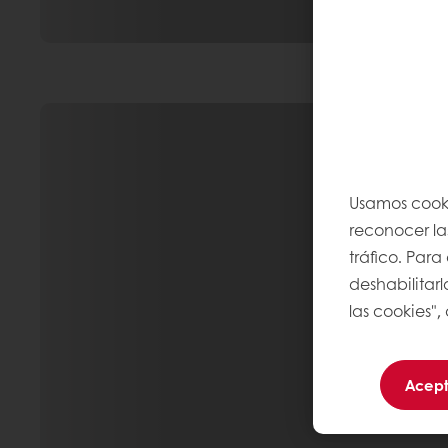
Usamos cooki
reconocer las
tráfico. Par
deshabilitarl
las cookies",
Acept