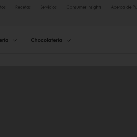
tos
Recetas
Servicios
Consumer Insights
Acerca de Pu
ería
Chocolatería