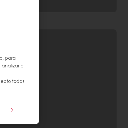
b, para
 analizar el
cepto todas