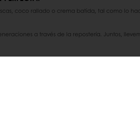
frescas, coco rallado o crema batida, tal como lo ha
eraciones a través de la repostería. Juntos, llevem