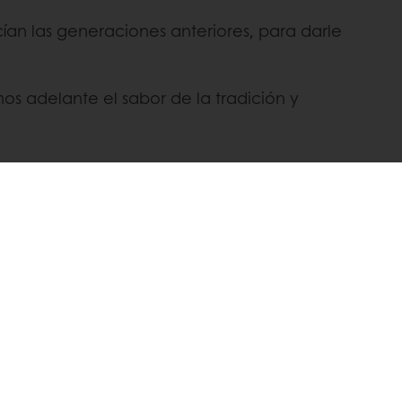
cían las generaciones anteriores, para darle
os adelante el sabor de la tradición y