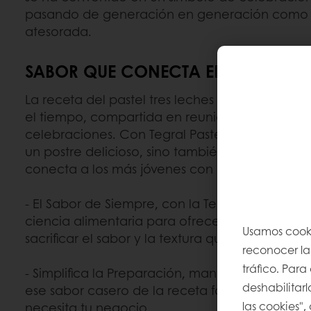
pasando de generación en generación como 
atesorada.
SABOR QUE CONECTA EL PASADO Y 
La receta del pastel tres leches es una tradic
el tiempo, compartida en reuniones familiares
celebraciones. Con Tegral Pastel 3 Leches, no
un postre delicioso, sino también un legado, 
conecta a los más jóvenes con los recuerdos d
- El Sabor de Siempre, con la Tecnología de hoy:
ciencia alimentaria para ofrecer una mezcla fá
Usamos cooki
sacrificar el sabor y la textura que todos recue
reconocer las
tráfico. Par
- Simplifica la Preparación, mantén la magia: 
deshabilitarl
ese sabor casero de la receta familiar, pero co
las cookies",
necesita tu negocio.