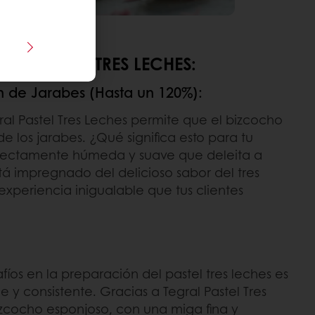
RAL PASTEL TRES LECHES:
n de Jarabes (Hasta un 120%):
ral Pastel Tres Leches permite que el bizcocho
 los jarabes. ¿Qué significa esto para tu
rfectamente húmeda y suave que deleita a
á impregnado del delicioso sabor del tres
experiencia inigualable que tus clientes
íos en la preparación del pastel tres leches es
 y consistente. Gracias a Tegral Pastel Tres
zcocho esponjoso, con una miga fina y