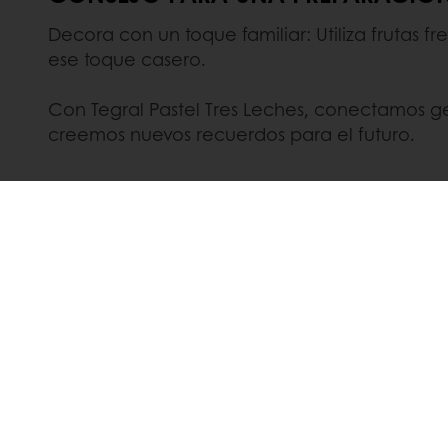
Decora con un toque familiar: Utiliza frutas 
ese toque casero.
Con Tegral Pastel Tres Leches, conectamos gen
creemos nuevos recuerdos para el futuro.
Compra ahora en línea