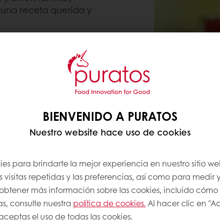
una receta querida y
EL PRESENTE
ión que ha perdurado en
, cumpleaños y
 solo estás preparando
una experiencia que
BIENVENIDO A PURATOS
e sus abuelos y padres.
Nuestro website hace uso de cookies
 utiliza lo mejor de la
cil de preparar, sin
es para brindarte la mejor experiencia en nuestro sitio we
rdan.
 visitas repetidas y las preferencias, así como para medir y
a obtener más información sobre las cookies, incluido cómo
Ahora puedes replicar
as, consulte nuestra
política de cookies.
Al hacer clic en "A
n la eficiencia que
 aceptas el uso de todas las cookies.