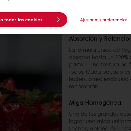
o todas las cookies
Ajustar mis preferencias
BENEFICIOS DE TEG
Absorción y Retencio
La fórmula única de Teg
absorba hasta un 120% de
pastel? Una textura pe
todos. Cada bocado est
leches, ofreciendo una 
recordarán.
Miga Homogénea:
Uno de los grandes desaf
lograr una miga uniforme
Leches, obtendrás un bi