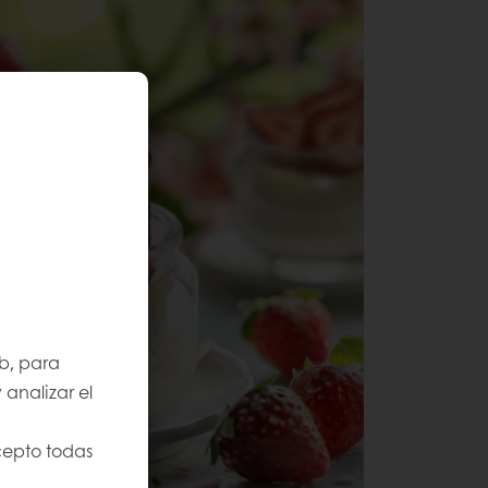
b, para
 analizar el
cepto todas