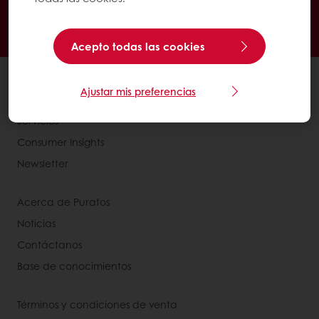
Recetas inspiradoras
Consumer insights
Noticias y Tendencias
Acepto todas las cookies
Todos los productos
Ajustar mis preferencias
Recetas
Servicios
Consumer Insights
Newsletter
Acerca de Puratos
Noticias
Contáctanos
Base de conocimientos
Términos y condiciones de venta