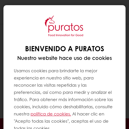
Togg
navi
NO SOY CLIENTE DE PURATOS. ¿PUEDO
CREAR UNA CUENTA MYPURATOS?
BIENVENIDO A PURATOS
Aunque aún no sea cliente de Puratos,
Nuestro website hace uso de cookies
puede registrarse en MyPuratos con este
enlace
. Después de completar todos los
Usamos cookies para brindarte la mejor
pasos del formulario de registro, recibirá un
experiencia en nuestro sitio web, para
correo electrónico para confirmar su
reconocer las visitas repetidas y las
dirección de correo electrónico. Una vez
preferencias, así como para medir y analizar el
completado este paso, podrá iniciar sesión y
tráfico. Para obtener más información sobre las
comenzar a usar su cuenta MyPuratos.
cookies, incluido cómo deshabilitarlas, consulte
nuestra
política de cookies.
Al hacer clic en
"Acepto todas las cookies", aceptas el uso de
En línea 24/7
Promociones exclusivas
todas las cookies.