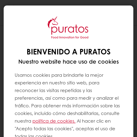
Togg
navi
¿CUÁL ES LA DIFERENCIA ENTRE EL PAN
INTEGRAL Y EL PAN BLANCO?
BIENVENIDO A PURATOS
Nuestro website hace uso de cookies
La diferencia entre el pan de trigo integral y
el pan de trigo blanco reside en la forma en
Usamos cookies para brindarte la mejor
que se procesan los granos de trigo. El pan
experiencia en nuestro sitio web, para
reconocer las visitas repetidas y las
integral se elabora con harina integral, que
preferencias, así como para medir y analizar el
se tritura para incluir las tres partes diferentes
tráfico. Para obtener más información sobre las
de los granos de trigo integral (el salvado
cookies, incluido cómo deshabilitarlas, consulte
rico en fibra, el endosperm y el germen
nuestra
política de cookies.
Al hacer clic en
denso en nutrientes) en proporciones
"Acepto todas las cookies", aceptas el uso de
todas las cookies.