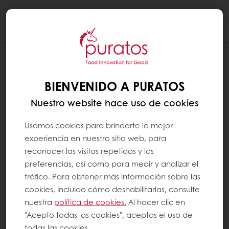
Togg
navi
¿CONTIENE EL CHOCOLATE VITAMINAS
Y MINERALES? ¿CUÁLES?
BIENVENIDO A PURATOS
El chocolate contiene cantidades
Nuestro website hace uso de cookies
significativas de minerales como magnesio,
cobre y manganeso. También contiene
Usamos cookies para brindarte la mejor
vitaminas como las vitaminas B2 y B6. La
experiencia en nuestro sitio web, para
siguiente tabla muestra cómo los diferentes
reconocer las visitas repetidas y las
tipos de chocolate contribuyen a la ingesta
preferencias, así como para medir y analizar el
diaria recomendada de vitaminas y
tráfico. Para obtener más información sobre las
minerales (según se define en la (UE) n.o
cookies, incluido cómo deshabilitarlas, consulte
1169/2011).
nuestra
política de cookies.
Al hacer clic en
"Acepto todas las cookies", aceptas el uso de
todas las cookies.