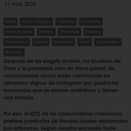
11 may 2026
Retail
Cross-category
Patisserie
Panadería
Trend Updates
Artisans
Chocolate
Industry
Foodservice
Bakery
Tendencia
Trend
Chocolatiers
Minorista
Después de los bagels arcoíris, los brookies de
Oreo y la pastelería retro en tonos pastel, los
consumidores ahora están cambiando los
alimentos dignos de Instagram por productos
horneados que se sienten auténticos y tienen
una historia.
Por eso, el 82% de los consumidores mexicanos
prefiere productos de tiendas locales elaborados
por artesanos, según nuestra encuesta Taste