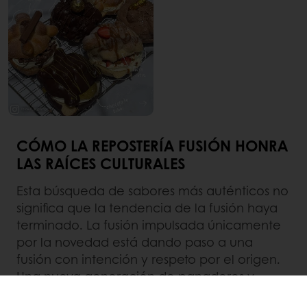
CÓMO LA REPOSTERÍA FUSIÓN HONRA
LAS RAÍCES CULTURALES
Esta búsqueda de sabores más auténticos no
significa que la tendencia de la fusión haya
terminado. La fusión impulsada únicamente
por la novedad está dando paso a una
fusión con intención y respeto por el origen.
Una nueva generación de panaderos y
pasteleros, a menudo inmigrantes de