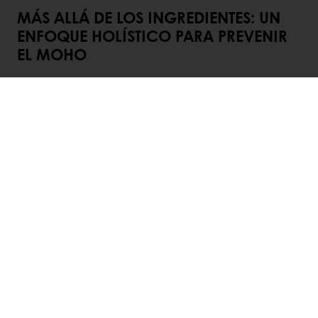
MÁS ALLÁ DE LOS INGREDIENTES: UN
ENFOQUE HOLÍSTICO PARA PREVENIR
EL MOHO
Controlar el moho requiere más que solo el
conservante adecuado. Se trata de
gestionar todo el ecosistema del producto,
desde la formulación y el proceso hasta el
envasado y el almacenamiento.
Las estrategias clave para evitar el
crecimiento de moho incluyen:
Optimizar la actividad del agua
mediante el equilibrio de la receta y la
selección de ingredientes
Reducir el pH
con masa madre o