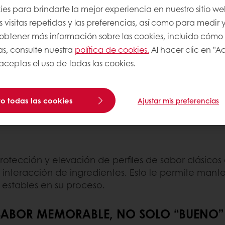
 AÚN DEFINEN EL “BUEN SABOR”
es para brindarte la mejor experiencia en nuestro sitio we
 visitas repetidas y las preferencias, así como para medir y
os sabores de la panadería que se sienten reales, a
a obtener más información sobre las cookies, incluido cómo
rque se conectan con la herencia y la artesanía. T
as, consulte nuestra
política de cookies.
Al hacer clic en "A
uctos artesanales con la autenticidad y la calidad.
 aceptas el uso de todas las cookies.
ferencia. La diferenciación proviene de
cuán bien l
o todas las cookies
Ajustar mis preferencias
otección y elevación de perfiles de sabor clásicos
interacción de ingredientes. Esto le permite manten
y estables en su proceso.
SABOR MEMORABLE, NO SOLO “BUENO”