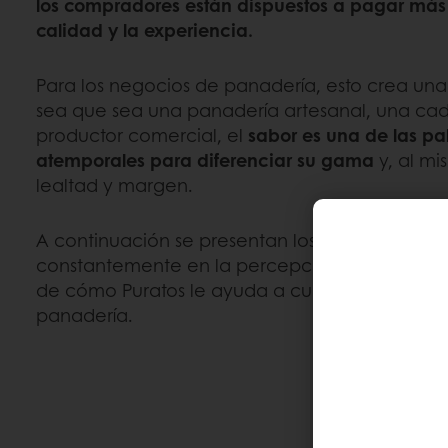
los compradores están dispuestos a pagar más
calidad y la experiencia.
Para los negocios de panadería, esto crea una
sea que sea una panadería artesanal, una cad
productor comercial, el
sabor es una de las pa
atemporales para diferenciar su gama
y, al m
lealtad y margen.
A continuación se presentan los factores clave
constantemente en la percepción del sabor d
de cómo Puratos le ayuda a cumplir con ellos e
panadería.