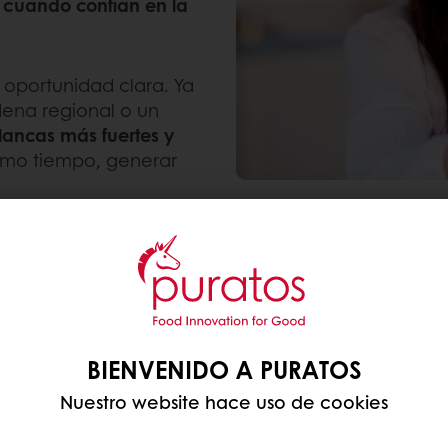
 cuando confían en la
 oportunidad clara. Ya
ena regional o un
lancas más fuertes y
ismo tiempo, generar
 que influyen
e la panadería, además
n la vida real de la
BIENVENIDO A PURATOS
Nuestro website hace uso de cookies