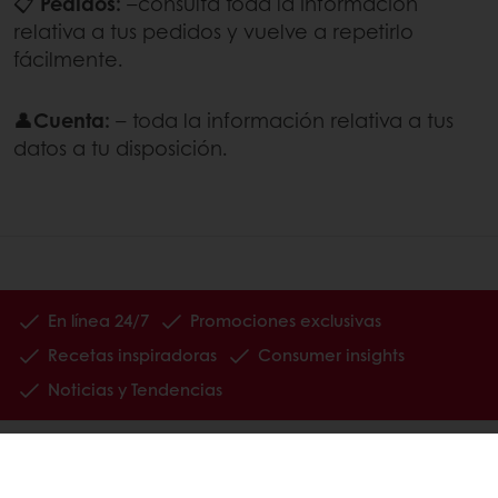
📋
Pedidos:
–consulta toda la información
relativa a tus pedidos y vuelve a repetirlo
fácilmente.
👤
Cuenta:
– toda la información relativa a tus
datos a tu disposición.
En línea 24/7
Promociones exclusivas
Recetas inspiradoras
Consumer insights
Noticias y Tendencias
Todos los productos
Recetas