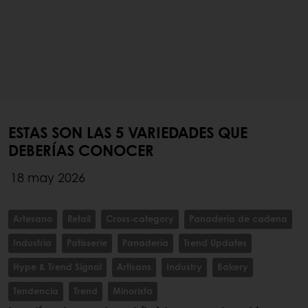
ESTAS SON LAS 5 VARIEDADES QUE
DEBERÍAS CONOCER
18 may 2026
Artesano
Retail
Cross-category
Panadería de cadena
Industria
Patisserie
Panadería
Trend Updates
Hype & Trend Signal
Artisans
Industry
Bakery
Tendencia
Trend
Minorista