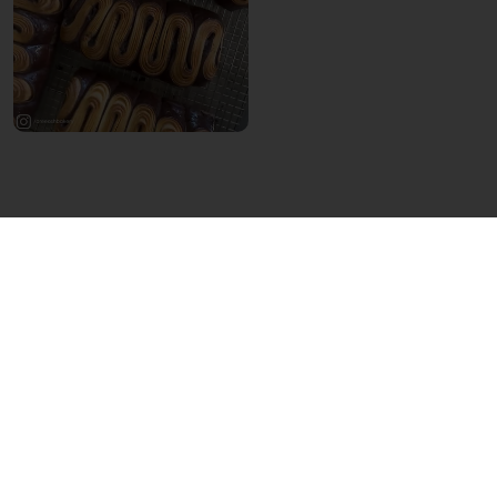
CÓMO RESPONDER A LA TENDENCIA
DE TEXTURA COMO PANADERO O
PASTELERO
La textura solía estar en segundo plano
detrás del sabor, pero ahora es el evento